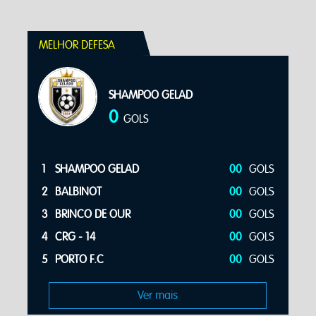
MELHOR DEFESA
SHAMPOO GELAD
0
GOLS
S
1
SHAMPOO GELAD
00
GOLS
S
2
BALBINOT
00
GOLS
S
3
BRINCO DE OUR
00
GOLS
S
4
CRG - 14
00
GOLS
S
5
PORTO F.C
00
GOLS
Ver mais