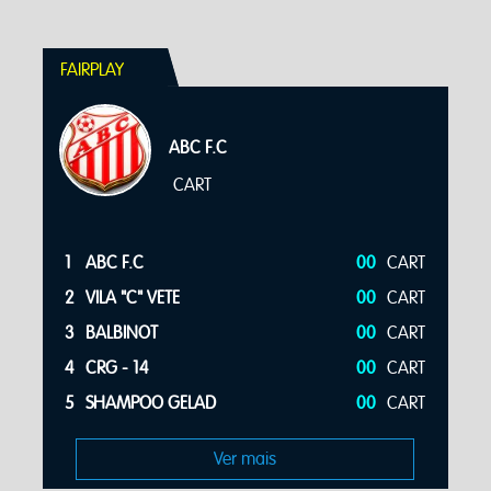
FAIRPLAY
ABC F.C
CART
S
1
ABC F.C
00
CART
S
2
VILA "C" VETE
00
CART
S
3
BALBINOT
00
CART
S
4
CRG - 14
00
CART
S
5
SHAMPOO GELAD
00
CART
Ver mais