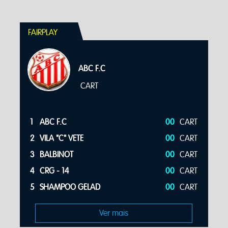
FAIRPLAY
ABC F.C
CART
S
1
ABC F.C
00
CART
S
2
VILA "C" VETE
00
CART
S
3
BALBINOT
00
CART
S
4
CRG - 14
00
CART
S
5
SHAMPOO GELAD
00
CART
Ver mais