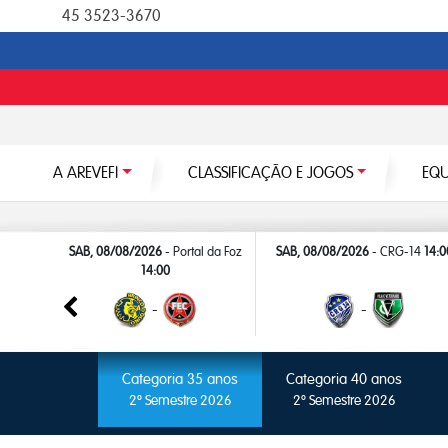
45 3523-3670
A AREVEFI
CLASSIFICAÇÃO E JOGOS
EQU
ão
14:00
SAB, 08/08/2026
- Portal da Foz
SAB, 08/08/2026
- CRG-14
14:0
14:00
-
-
Categoria 35 anos
Categoria 40 anos
2º Semestre 2026
2º Semestre 2026