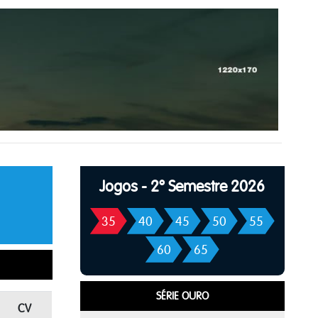
Jogos - 2º Semestre 2026
35
40
45
50
55
60
65
SÉRIE OURO
CV