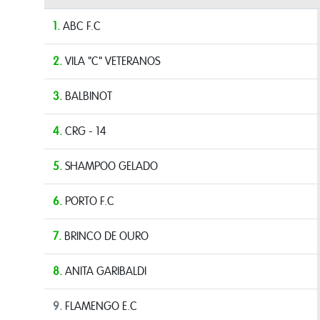
1.
ABC F.C
2.
VILA "C" VETERANOS
3.
BALBINOT
4.
CRG - 14
5.
SHAMPOO GELADO
6.
PORTO F.C
7.
BRINCO DE OURO
8.
ANITA GARIBALDI
9.
FLAMENGO E.C