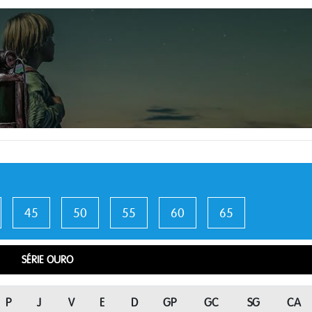
45
50
55
60
65
SÉRIE OURO
P
J
V
E
D
GP
GC
SG
CA