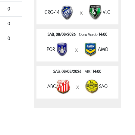
0
CRG-14
VLC
x
0
SAB, 08/08/2026
- Ouro Verde
14:00
0
POR
AMO
x
SAB, 08/08/2026
- ABC
14:00
ABC
SÃO
x