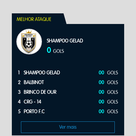
MELHOR DEFESA
SHAMPOO GELAD
0
GOLS
00
GOLS
1
SHAMPOO GELAD
00
GOL
00
GOLS
2
BALBINOT
00
GOL
00
GOLS
3
BRINCO DE OUR
00
GOL
00
GOLS
4
CRG - 14
00
GOL
00
GOLS
5
PORTO F.C
00
GOL
Ver mais