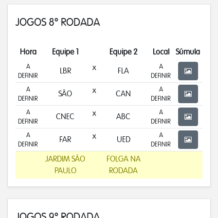
JOGOS 8º RODADA
Hora
Equipe 1
Equipe 2
Local
Súmula
A
x
A
LBR
FLA
DEFINIR
DEFINIR
A
x
A
SÃO
CAN
DEFINIR
DEFINIR
A
x
A
CNEC
ABC
DEFINIR
DEFINIR
A
x
A
FAR
UED
DEFINIR
DEFINIR
JARDIM SÃO
FOLGA NA
PAULO
RODADA
JOGOS 9º RODADA