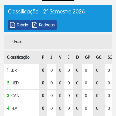
Classificação - 2º Semestre 2026
Tabela
Rodadas
1ª Fase
Classificação
P
J
V
E
D
GP
GC
SG
1.
LBR
0
0
0
0
0
0
0
0
2.
UED
0
0
0
0
0
0
0
0
3.
CAN
0
0
0
0
0
0
0
0
4.
FLA
0
0
0
0
0
0
0
0