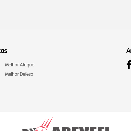
cas
A
Melhor Ataque
Melhor Defesa