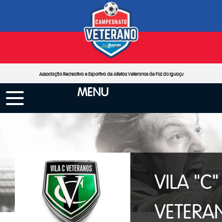
Associação Recreativa e Esportiva de Atletas Veteranos de Foz do Iguaçu
MENU
VILA "C"
VETERA