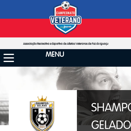
Associação Recreativa e Esportiva de Atletas Veteranos de Foz do Iguaçu
MENU
SHAMP
GELADO