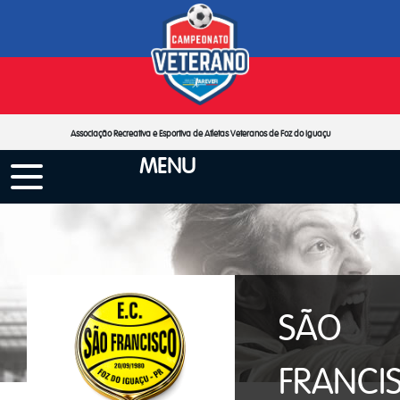
Associação Recreativa e Esportiva de Atletas Veteranos de Foz do Iguaçu
MENU
SÃO
FRANCI