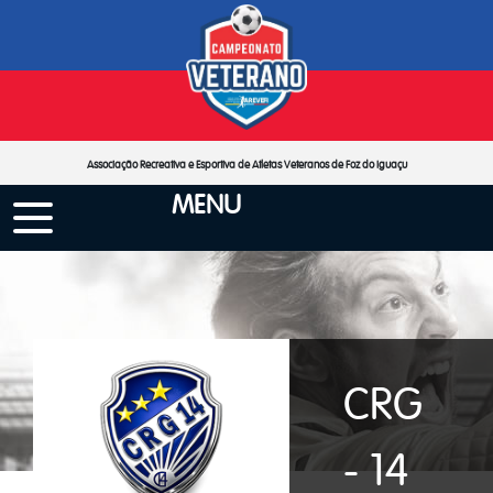
Associação Recreativa e Esportiva de Atletas Veteranos de Foz do Iguaçu
MENU
CRG
- 14