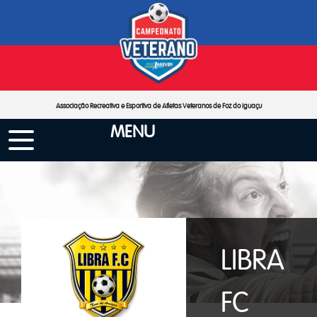
Associação Recreativa e Esportiva de Atletas Veteranos de Foz do Iguaçu
MENU
LIBRA
FC