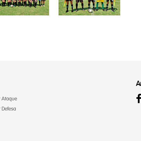
A
r Ataque
 Defesa