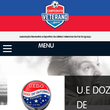
Associação Recreativa e Esportiva de Atletas Veteranos de Foz do Iguaçu
MENU
U.E DO
DE