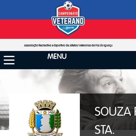
Associação Recreativa e Esportiva de Atletas Veteranos de Foz do Iguaçu
MENU
SOUZA 
STA.