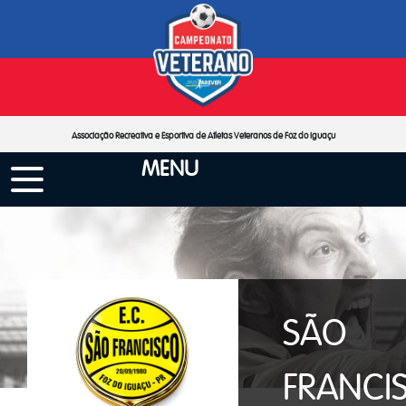
Associação Recreativa e Esportiva de Atletas Veteranos de Foz do Iguaçu
MENU
SÃO
FRANCI