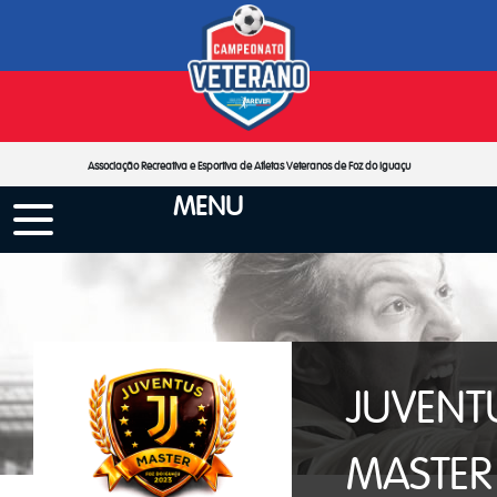
Associação Recreativa e Esportiva de Atletas Veteranos de Foz do Iguaçu
MENU
JUVENT
MASTER