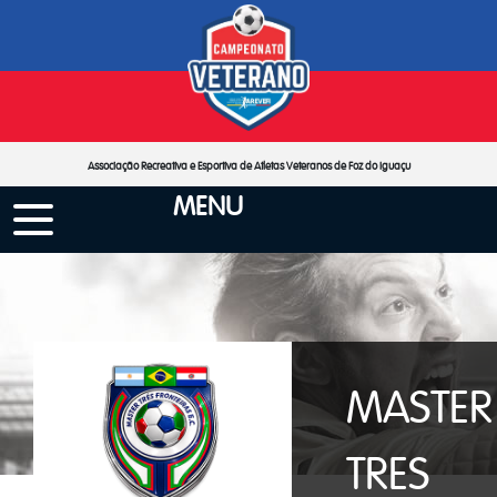
Associação Recreativa e Esportiva de Atletas Veteranos de Foz do Iguaçu
MENU
MASTER
TRES