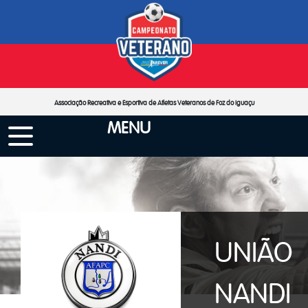
Associação Recreativa e Esportiva de Atletas Veteranos de Foz do Iguaçu
MENU
UNIÃO
NANDI