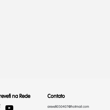
revefi na Rede
Contato
arevefi030407@hotmail.com